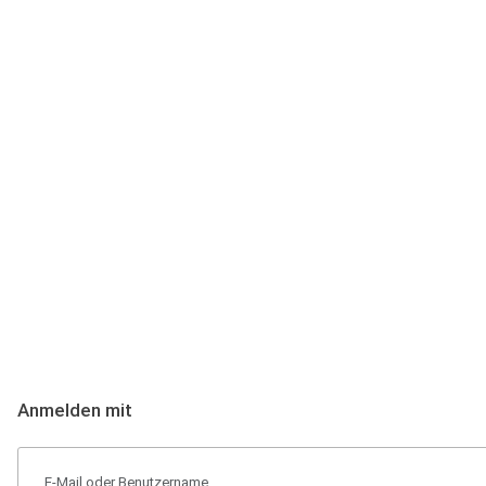
Anmeldung
Hallo Podcast-Hörer! Melde dich hier an. Dich erwarten 1 Million 
Anmelden mit