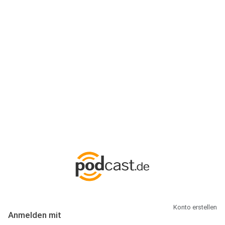
Anmeldung
Hallo Podcast-Hörer! Melde dich hier an. Dich erwarten 1 Million
abonnierbare Podcasts und alles, was Du rund um Podcasting
wissen musst.
Konto erstellen
Anmelden mit