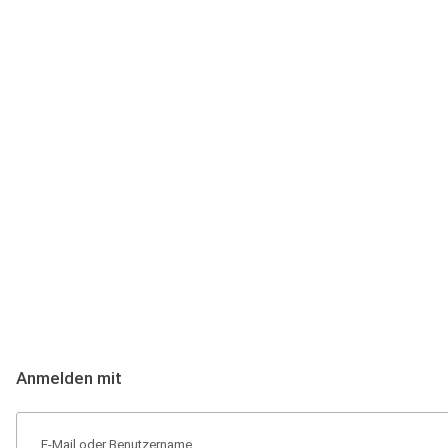
Anmeldung
Hallo Podcast-Hörer! Melde dich hier an. Dich erwarten 1 Million 
Anmelden mit