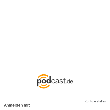
Anmeldung
Hallo Podcast-Hörer! Melde dich hier an. Dich erwarten 1 Million
abonnierbare Podcasts und alles, was Du rund um Podcasting
wissen musst.
Konto erstellen
Anmelden mit