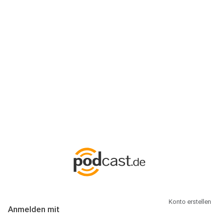
Anmeldung
Hallo Podcast-Hörer! Melde dich hier an. Dich erwarten 1 Million
abonnierbare Podcasts und alles, was Du rund um Podcasting
wissen musst.
Konto erstellen
Anmelden mit