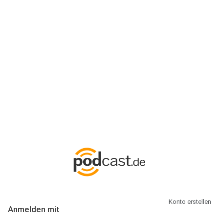
Anmeldung
Hallo Podcast-Hörer! Melde dich hier an. Dich erwarten 1 Million
abonnierbare Podcasts und alles, was Du rund um Podcasting
wissen musst.
Konto erstellen
Anmelden mit