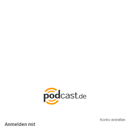
Anmeldung
Hallo Podcast-Hörer! Melde dich hier an. Dich erwarten 1 Million
abonnierbare Podcasts und alles, was Du rund um Podcasting
wissen musst.
Konto erstellen
Anmelden mit