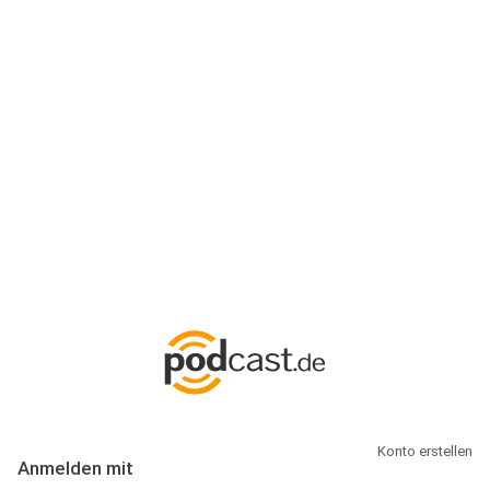
Anmeldung
Hallo Podcast-Hörer! Melde dich hier an. Dich erwarten 1 Million
abonnierbare Podcasts und alles, was Du rund um Podcasting
wissen musst.
Konto erstellen
Anmelden mit