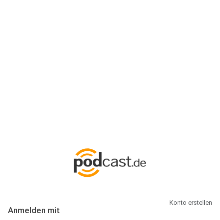
Anmeldung
Hallo Podcast-Hörer! Melde dich hier an. Dich erwarten 1 Million
abonnierbare Podcasts und alles, was Du rund um Podcasting
wissen musst.
Konto erstellen
Anmelden mit