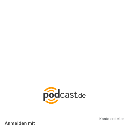
Anmeldung
Hallo Podcast-Hörer! Melde dich hier an. Dich erwarten 1 Million
abonnierbare Podcasts und alles, was Du rund um Podcasting
wissen musst.
Konto erstellen
Anmelden mit