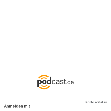
Anmeldung
Hallo Podcast-Hörer! Melde dich hier an. Dich erwarten 1 Million
abonnierbare Podcasts und alles, was Du rund um Podcasting
wissen musst.
Konto erstellen
Anmelden mit