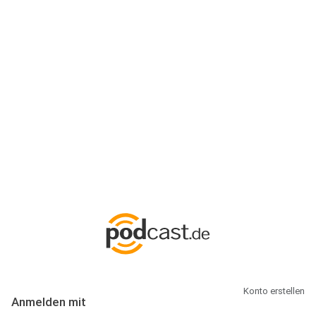
Anmeldung
Hallo Podcast-Hörer! Melde dich hier an. Dich erwarten 1 Million
abonnierbare Podcasts und alles, was Du rund um Podcasting
wissen musst.
Konto erstellen
Anmelden mit