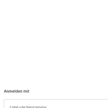
Anmeldung
Hallo Podcast-Hörer! Melde dich hier an. Dich erwarten 1 Million 
Anmelden mit