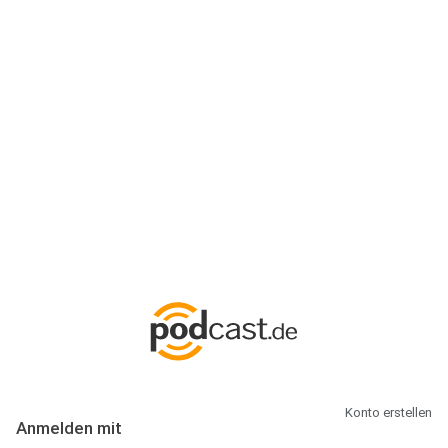
Anmeldung
Hallo Podcast-Hörer! Melde dich hier an. Dich erwarten 1 Million
abonnierbare Podcasts und alles, was Du rund um Podcasting
wissen musst.
Konto erstellen
Anmelden mit