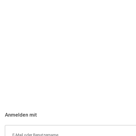
Anmeldung
Hallo Podcast-Hörer! Melde dich hier an. Dich erwarten 1 Million 
Anmelden mit