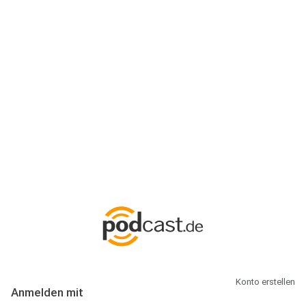
Anmeldung
Hallo Podcast-Hörer! Melde dich hier an. Dich erwarten 1 Million
abonnierbare Podcasts und alles, was Du rund um Podcasting
wissen musst.
Konto erstellen
Anmelden mit