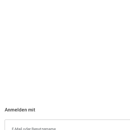
Anmeldung
Hallo Podcast-Hörer! Melde dich hier an. Dich erwarten 1 Million 
Anmelden mit