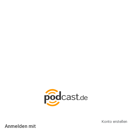
Anmeldung
Hallo Podcast-Hörer! Melde dich hier an. Dich erwarten 1 Million
abonnierbare Podcasts und alles, was Du rund um Podcasting
wissen musst.
Konto erstellen
Anmelden mit