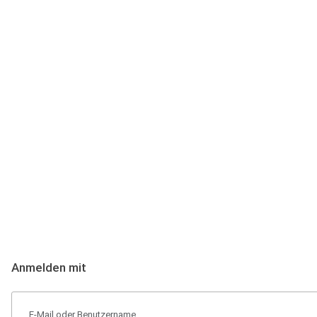
Anmeldung
Hallo Podcast-Hörer! Melde dich hier an. Dich erwarten 1 Million 
Anmelden mit