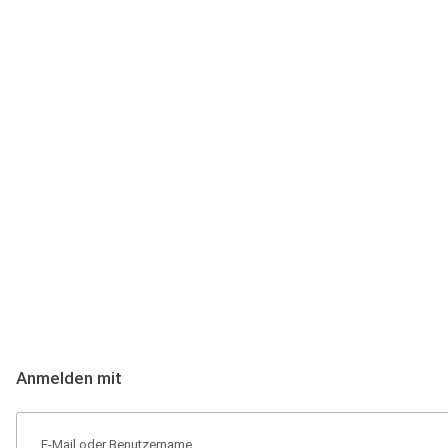
Anmeldung
Hallo Podcast-Hörer! Melde dich hier an. Dich erwarten 1 Million 
Anmelden mit