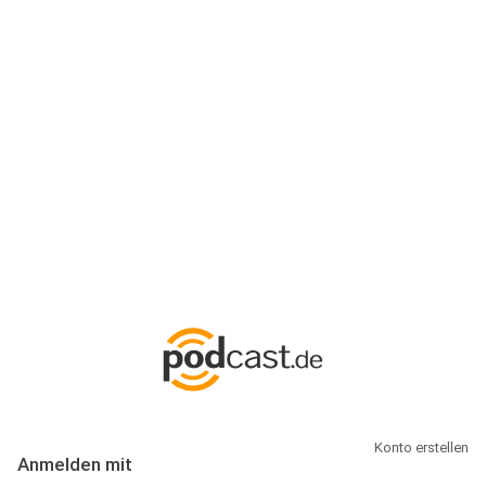
Anmeldung
Hallo Podcast-Hörer! Melde dich hier an. Dich erwarten 1 Million
abonnierbare Podcasts und alles, was Du rund um Podcasting
wissen musst.
Konto erstellen
Anmelden mit