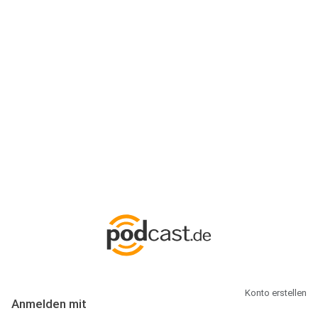
Anmeldung
Hallo Podcast-Hörer! Melde dich hier an. Dich erwarten 1 Million
abonnierbare Podcasts und alles, was Du rund um Podcasting
wissen musst.
Konto erstellen
Anmelden mit