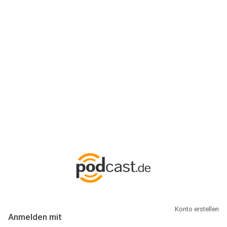
Anmeldung
Hallo Podcast-Hörer! Melde dich hier an. Dich erwarten 1 Million
abonnierbare Podcasts und alles, was Du rund um Podcasting
wissen musst.
Konto erstellen
Anmelden mit