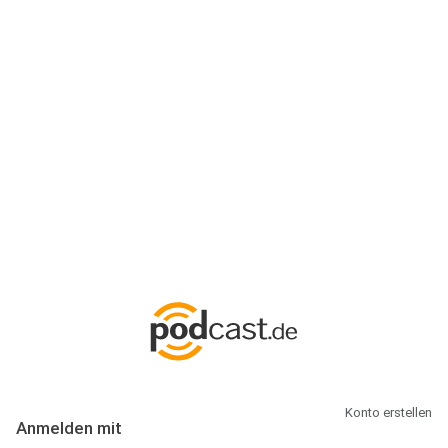
Anmeldung
Hallo Podcast-Hörer! Melde dich hier an. Dich erwarten 1 Million
abonnierbare Podcasts und alles, was Du rund um Podcasting
wissen musst.
Konto erstellen
Anmelden mit