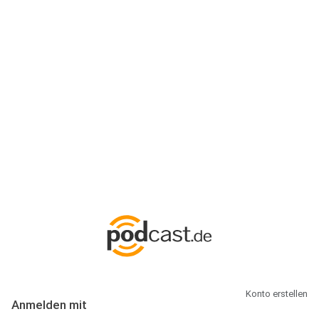
Anmeldung
Hallo Podcast-Hörer! Melde dich hier an. Dich erwarten 1 Million
abonnierbare Podcasts und alles, was Du rund um Podcasting
wissen musst.
Konto erstellen
Anmelden mit