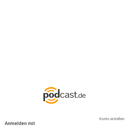
Anmeldung
Hallo Podcast-Hörer! Melde dich hier an. Dich erwarten 1 Million
abonnierbare Podcasts und alles, was Du rund um Podcasting
wissen musst.
Konto erstellen
Anmelden mit