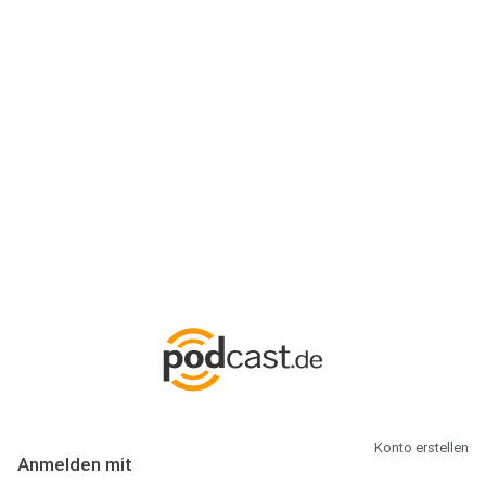
Anmeldung
Hallo Podcast-Hörer! Melde dich hier an. Dich erwarten 1 Million
abonnierbare Podcasts und alles, was Du rund um Podcasting
wissen musst.
Konto erstellen
Anmelden mit