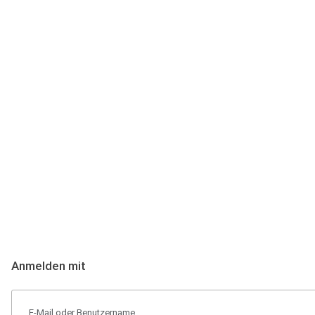
Anmeldung
Hallo Podcast-Hörer! Melde dich hier an. Dich erwarten 1 Million 
Anmelden mit