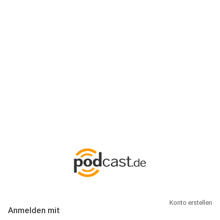
Anmeldung
Hallo Podcast-Hörer! Melde dich hier an. Dich erwarten 1 Million
abonnierbare Podcasts und alles, was Du rund um Podcasting
wissen musst.
Konto erstellen
Anmelden mit