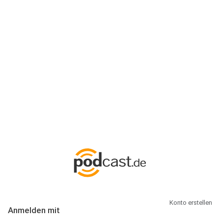
Anmeldung
Hallo Podcast-Hörer! Melde dich hier an. Dich erwarten 1 Million
abonnierbare Podcasts und alles, was Du rund um Podcasting
wissen musst.
Konto erstellen
Anmelden mit