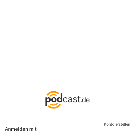
Anmeldung
Hallo Podcast-Hörer! Melde dich hier an. Dich erwarten 1 Million
abonnierbare Podcasts und alles, was Du rund um Podcasting
wissen musst.
Konto erstellen
Anmelden mit