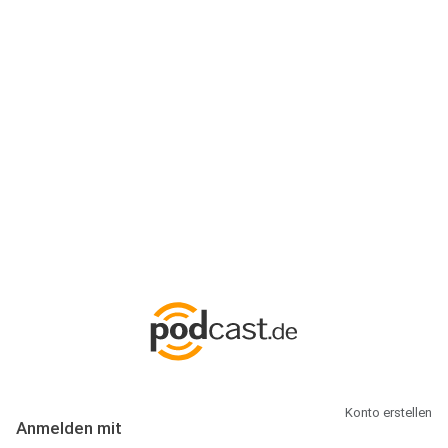
Anmeldung
Hallo Podcast-Hörer! Melde dich hier an. Dich erwarten 1 Million
abonnierbare Podcasts und alles, was Du rund um Podcasting
wissen musst.
Konto erstellen
Anmelden mit