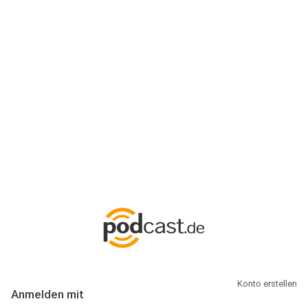
Anmeldung
Hallo Podcast-Hörer! Melde dich hier an. Dich erwarten 1 Million
abonnierbare Podcasts und alles, was Du rund um Podcasting
wissen musst.
Konto erstellen
Anmelden mit