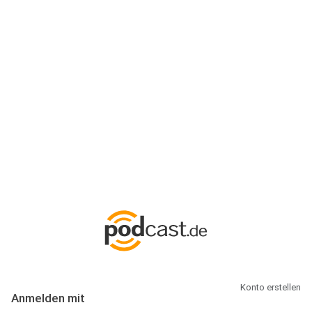
Anmeldung
Hallo Podcast-Hörer! Melde dich hier an. Dich erwarten 1 Million
abonnierbare Podcasts und alles, was Du rund um Podcasting
wissen musst.
Konto erstellen
Anmelden mit