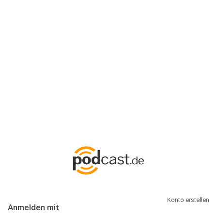
Anmeldung
Hallo Podcast-Hörer! Melde dich hier an. Dich erwarten 1 Million
abonnierbare Podcasts und alles, was Du rund um Podcasting
wissen musst.
Konto erstellen
Anmelden mit