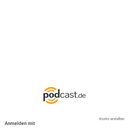
Anmeldung
Hallo Podcast-Hörer! Melde dich hier an. Dich erwarten 1 Million
abonnierbare Podcasts und alles, was Du rund um Podcasting
wissen musst.
Konto erstellen
Anmelden mit