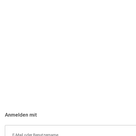
Anmeldung
Hallo Podcast-Hörer! Melde dich hier an. Dich erwarten 1 Million 
Anmelden mit