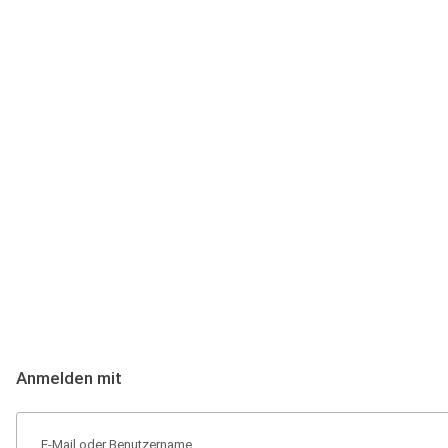
Anmeldung
Hallo Podcast-Hörer! Melde dich hier an. Dich erwarten 1 Million 
Anmelden mit