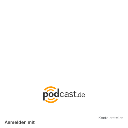
Anmeldung
Hallo Podcast-Hörer! Melde dich hier an. Dich erwarten 1 Million
abonnierbare Podcasts und alles, was Du rund um Podcasting
wissen musst.
Konto erstellen
Anmelden mit