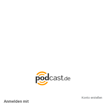
Anmeldung
Hallo Podcast-Hörer! Melde dich hier an. Dich erwarten 1 Million
abonnierbare Podcasts und alles, was Du rund um Podcasting
wissen musst.
Konto erstellen
Anmelden mit