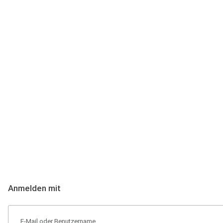
Anmeldung
Hallo Podcast-Hörer! Melde dich hier an. Dich erwarten 1 Million 
Anmelden mit