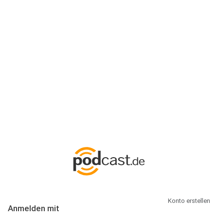
Anmeldung
Hallo Podcast-Hörer! Melde dich hier an. Dich erwarten 1 Million
abonnierbare Podcasts und alles, was Du rund um Podcasting
wissen musst.
Konto erstellen
Anmelden mit