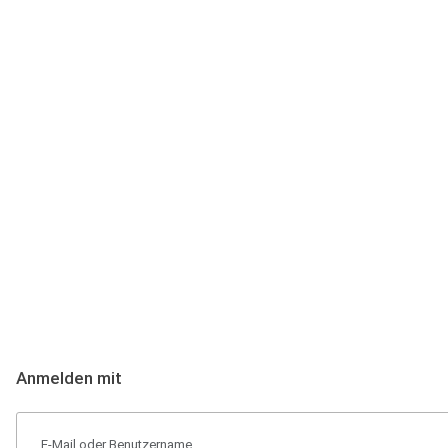
Anmeldung
Hallo Podcast-Hörer! Melde dich hier an. Dich erwarten 1 Million 
Anmelden mit