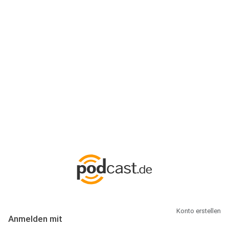
Anmeldung
Hallo Podcast-Hörer! Melde dich hier an. Dich erwarten 1 Million
abonnierbare Podcasts und alles, was Du rund um Podcasting
wissen musst.
Konto erstellen
Anmelden mit