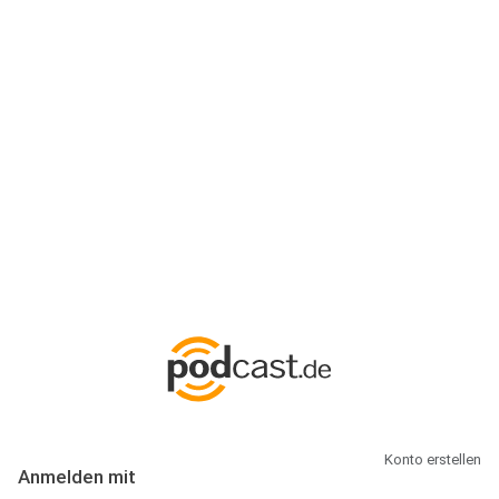
Anmeldung
Hallo Podcast-Hörer! Melde dich hier an. Dich erwarten 1 Million
abonnierbare Podcasts und alles, was Du rund um Podcasting
wissen musst.
Konto erstellen
Anmelden mit