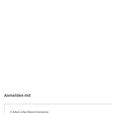
Anmeldung
Hallo Podcast-Hörer! Melde dich hier an. Dich erwarten 1 Million 
Anmelden mit