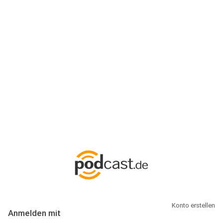
Anmeldung
Hallo Podcast-Hörer! Melde dich hier an. Dich erwarten 1 Million
abonnierbare Podcasts und alles, was Du rund um Podcasting
wissen musst.
Konto erstellen
Anmelden mit