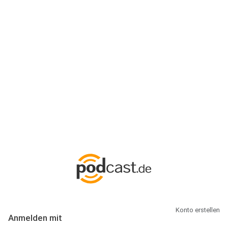
Anmeldung
Hallo Podcast-Hörer! Melde dich hier an. Dich erwarten 1 Million
abonnierbare Podcasts und alles, was Du rund um Podcasting
wissen musst.
Konto erstellen
Anmelden mit