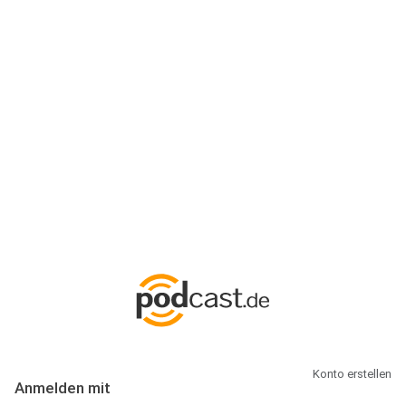
Anmeldung
Hallo Podcast-Hörer! Melde dich hier an. Dich erwarten 1 Million
abonnierbare Podcasts und alles, was Du rund um Podcasting
wissen musst.
Konto erstellen
Anmelden mit