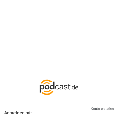
Anmeldung
Hallo Podcast-Hörer! Melde dich hier an. Dich erwarten 1 Million
abonnierbare Podcasts und alles, was Du rund um Podcasting
wissen musst.
Konto erstellen
Anmelden mit